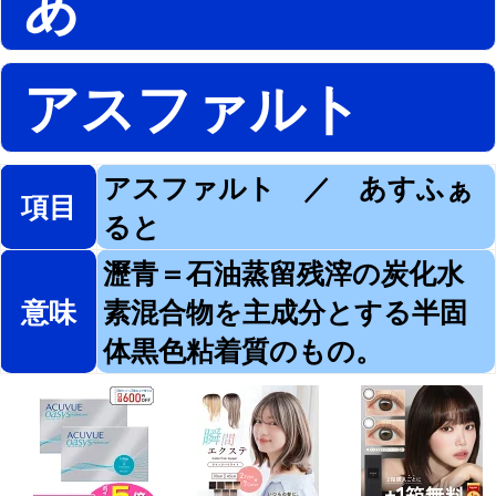
あ
アスファルト
アスファルト ／ あすふぁ
項目
ると
瀝青＝石油蒸留残滓の炭化水
意味
素混合物を主成分とする半固
体黒色粘着質のもの。