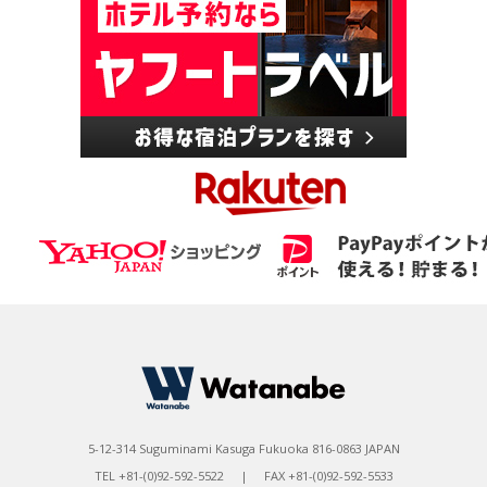
5-12-314 Suguminami Kasuga Fukuoka 816-0863 JAPAN
TEL +81-(0)92-592-5522 | FAX +81-(0)92-592-5533