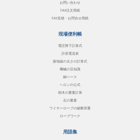
お問い合わせ
FAX注文用紙
FAX見積・お問合せ用紙
現場便利帳
電圧降下計算式
許容電流表
接地線の太さの計算式
機械の豆知識
銅ベース
ヘロンの公式
樹木の重量計算
石の重量
ワイヤーロープの破断荷重
ロープワーク
用語集