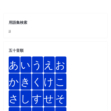
用語集検索
jjj
五十音順
あ
い
う
え
お
か
き
く
け
こ
さ
し
す
せ
そ