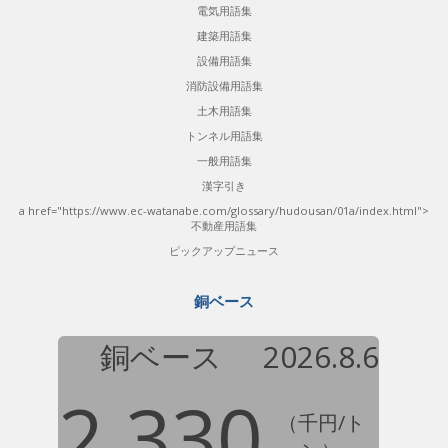
電気用語集
建築用語集
設備用語集
消防設備用語集
土木用語集
トンネル用語集
一般用語集
漢字引き
a href="https://www.ec-watanabe.com/glossary/hudousan/01a/index.html">
不動産用語集
ピックアップニュース
銅ベース
銅ベース
2026.8.6
2,330
（千円/ト