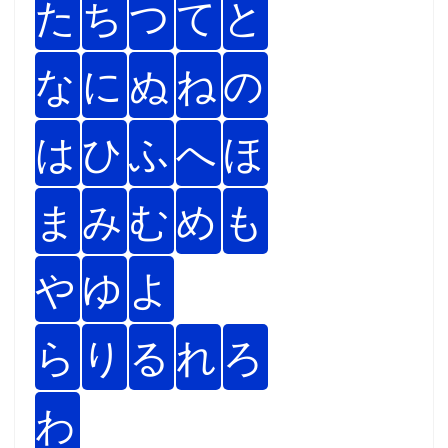
た
ち
つ
て
と
な
に
ぬ
ね
の
は
ひ
ふ
へ
ほ
ま
み
む
め
も
や
ゆ
よ
ら
り
る
れ
ろ
わ