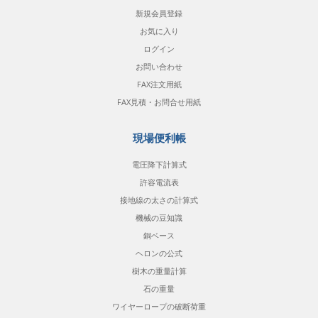
新規会員登録
お気に入り
ログイン
お問い合わせ
FAX注文用紙
FAX見積・お問合せ用紙
現場便利帳
電圧降下計算式
許容電流表
接地線の太さの計算式
機械の豆知識
銅ベース
ヘロンの公式
樹木の重量計算
石の重量
ワイヤーロープの破断荷重