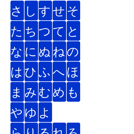
さ
し
す
せ
そ
た
ち
つ
て
と
な
に
ぬ
ね
の
は
ひ
ふ
へ
ほ
ま
み
む
め
も
や
ゆ
よ
ら
り
る
れ
ろ