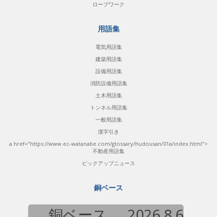
ロープワーク
用語集
電気用語集
建築用語集
設備用語集
消防設備用語集
土木用語集
トンネル用語集
一般用語集
漢字引き
a href="https://www.ec-watanabe.com/glossary/hudousan/01a/index.html">
不動産用語集
ピックアップニュース
銅ベース
銅ベース
2026.8.6