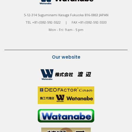
5-12-314 Suguminami Kasuga Fukuoka 816-0863 JAPAN
TEL +81-(0)92-592-5522 | FAX +81-(0)92-592-5533
Mon - Fri: 9 am - 5 pm
Our website