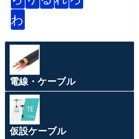
わ
電線・ケーブル
仮設ケーブル