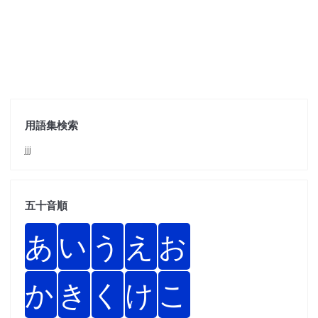
用語集検索
jjj
五十音順
あ
い
う
え
お
か
き
く
け
こ