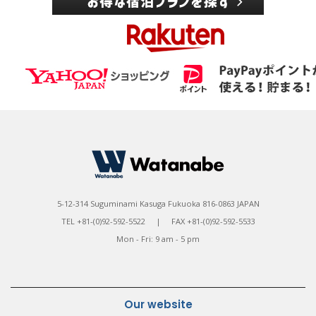
5-12-314 Suguminami Kasuga Fukuoka 816-0863 JAPAN
TEL +81-(0)92-592-5522 | FAX +81-(0)92-592-5533
Mon - Fri: 9 am - 5 pm
Our website