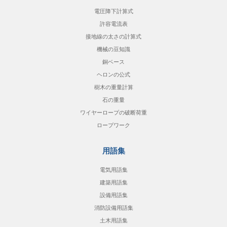
電圧降下計算式
許容電流表
接地線の太さの計算式
機械の豆知識
銅ベース
ヘロンの公式
樹木の重量計算
石の重量
ワイヤーロープの破断荷重
ロープワーク
用語集
電気用語集
建築用語集
設備用語集
消防設備用語集
土木用語集