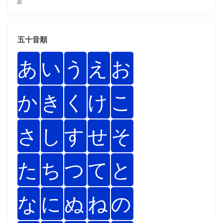
五十音順
あ
い
う
え
お
か
き
く
け
こ
さ
し
す
せ
そ
た
ち
つ
て
と
な
に
ぬ
ね
の