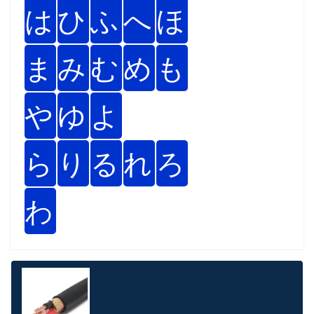
は
ひ
ふ
へ
ほ
ま
み
む
め
も
や
ゆ
よ
ら
り
る
れ
ろ
わ