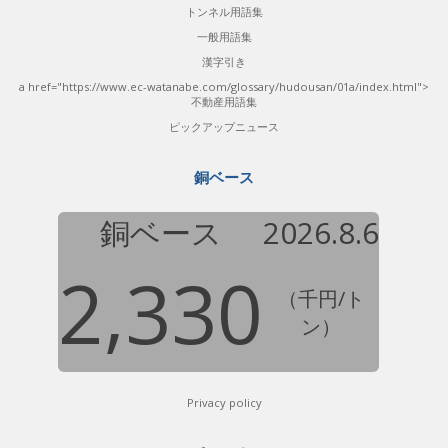
トンネル用語集
一般用語集
漢字引き
a href="https://www.ec-watanabe.com/glossary/hudousan/01a/index.html">
不動産用語集
ピックアップニュース
銅ベース
銅ベース
2026.8.6
2,330
（千円/ト
ン）
Privacy policy