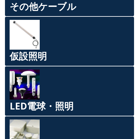
その他ケーブル
仮設照明
LED電球・照明