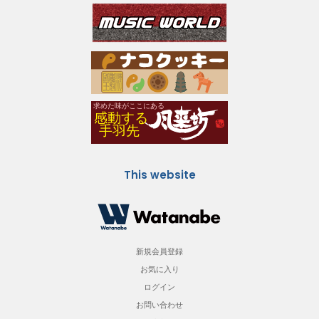
This website
新規会員登録
お気に入り
ログイン
お問い合わせ