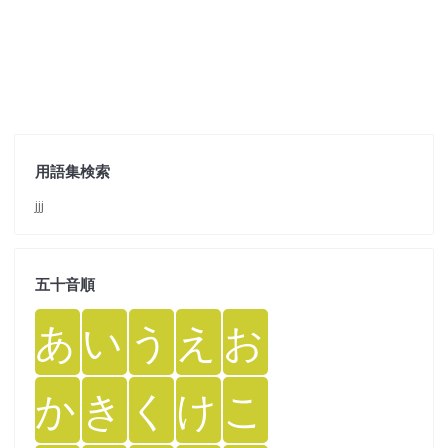
用語集検索
jjj
五十音順
あ
い
う
え
お
か
き
く
け
こ