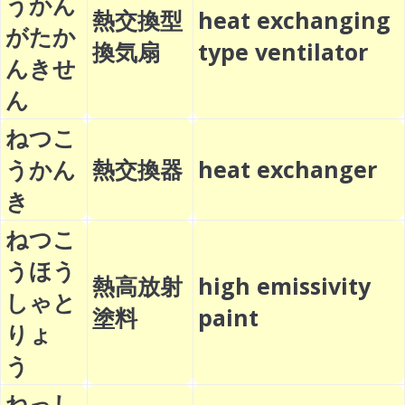
うかん
熱交換型
heat exchanging
がたか
換気扇
type ventilator
んきせ
ん
ねつこ
うかん
熱交換器
heat exchanger
き
ねつこ
うほう
熱高放射
high emissivity
しゃと
塗料
paint
りょ
う
ねっし