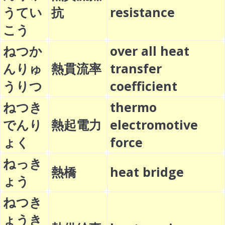
うてい
抗
resistance
こう
ねつか
over all heat
んりゅ
熱貫流率
transfer
うりつ
coefficient
ねつき
thermo
でんり
熱起電力
electromotive
ょく
force
ねっき
熱橋
heat bridge
ょう
ねつき
ょうき