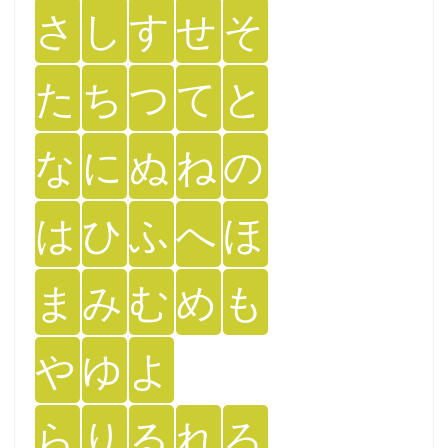
さ
し
す
せ
そ
た
ち
つ
て
と
な
に
ぬ
ね
の
は
ひ
ふ
へ
ほ
ま
み
む
め
も
や
ゆ
よ
ら
り
る
れ
ろ