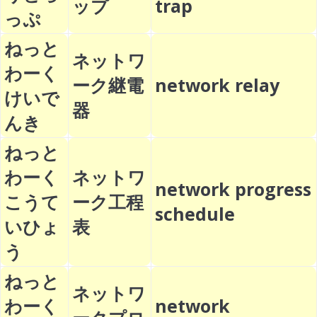
ップ
trap
っぷ
ねっと
ネットワ
わーく
ーク継電
network relay
けいで
器
んき
ねっと
わーく
ネットワ
network progress
こうて
ーク工程
schedule
いひょ
表
う
ねっと
ネットワ
わーく
network