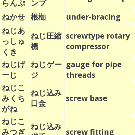
らんぷ
ンプ
ねかせ
根枷
under-bracing
ねじあ
ねじ圧縮
screwtype rotary
っしゅ
機
compressor
くき
ねじげ
ねじゲー
gauge for pipe
ーじ
ジ
threads
ねじこ
ねじ込み
みくち
screw base
口金
がね
ねじこ
ねじ込み
みつぎ
screw fitting