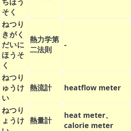
ちほう
そく
ねつり
きがく
熱力学第
だいに
-
二法則
ほうそ
く
ねつり
ゅうけ
熱流計
heatflow meter
い
ねつり
heat meter、
ょうけ
熱量計
calorie meter
い