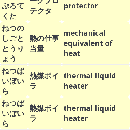
ークプロ
ぷろて
protector
テクタ
くた
ねつの
mechanical
しごと
熱の仕事
equivalent of
とうり
当量
heat
ょう
ねつば
熱媒ボイ
thermal liquid
いぼい
ラ
heater
ら
ねつば
熱媒ボイ
thermal liquid
いぼい
ラ
heater
ら