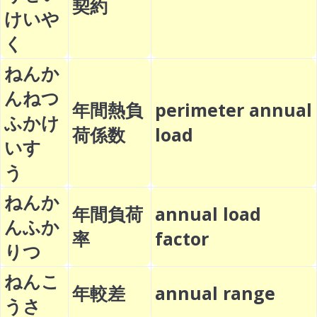
契約
けいや
く
ねんか
んねつ
年間熱負
perimeter annual
ふかけ
荷係数
load
いす
う
ねんか
年間負荷
annual load
んふか
率
factor
りつ
ねんこ
年較差
annual range
うさ