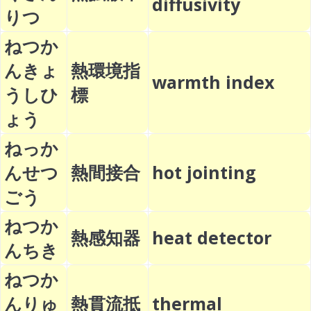
diffusivity
りつ
ねつか
んきょ
熱環境指
warmth index
うしひ
標
ょう
ねっか
んせつ
熱間接合
hot jointing
ごう
ねつか
熱感知器
heat detector
んちき
ねつか
んりゅ
熱貫流抵
thermal