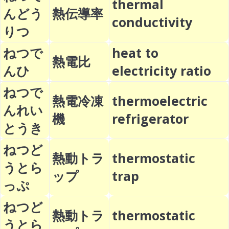
thermal
んどう
熱伝導率
conductivity
りつ
ねつで
heat to
熱電比
んひ
electricity ratio
ねつで
熱電冷凍
thermoelectric
んれい
機
refrigerator
とうき
ねつど
熱動トラ
thermostatic
うとら
ップ
trap
っぷ
ねつど
熱動トラ
thermostatic
うとら