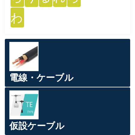
わ
電線・ケーブル
仮設ケーブル