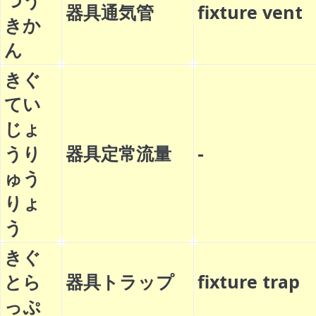
つう
器具通気管
fixture ven
きか
ん
きぐ
てい
じょ
うり
器具定常流量
-
ゅう
りょ
う
きぐ
とら
器具トラップ
fixture tra
っぷ