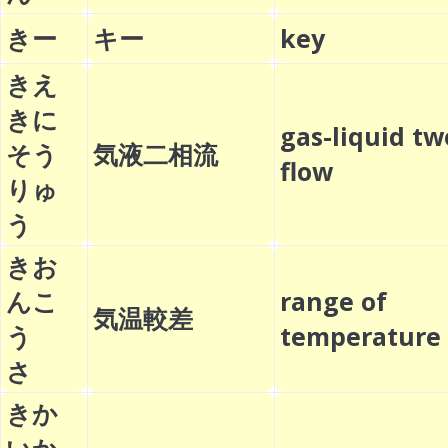
きー
キー
key
きえ
きに
gas-liquid t
そう
気液二相流
flow
りゅ
う
きお
んこ
range of
気温較差
う
temperatu
さ
きか