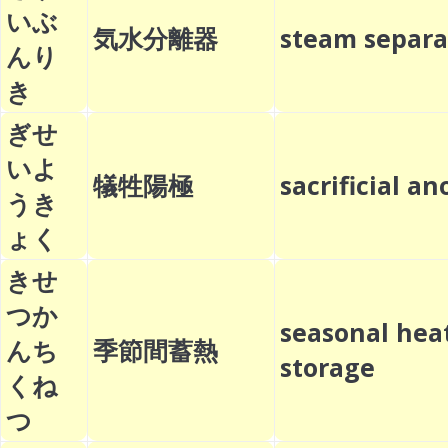
いぶ
気水分離器
steam sepa
んり
き
ぎせ
いよ
犠牲陽極
sacrificial 
うき
ょく
きせ
つか
seasonal hea
んち
季節間蓄熱
storage
くね
つ