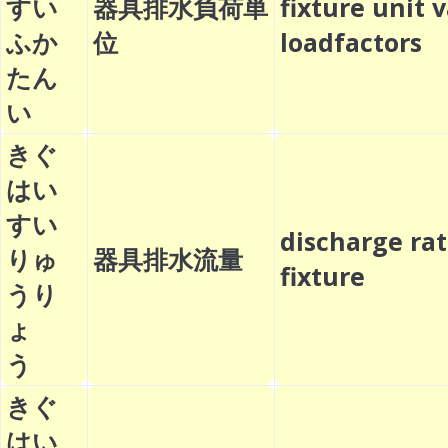
すい
器具排水負荷単
fixture unit 
ふか
位
loadfactors
たん
い
きぐ
はい
すい
discharge rat
りゅ
器具排水流量
fixture
うり
ょ
う
きぐ
はい