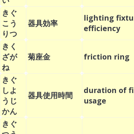
い
きぐ
lighting fixt
こう
器具効率
efficiency
りつ
きく
ざが
菊座金
friction rin
ね
きぐ
しよ
duration of f
器具使用時間
うじ
usage
かん
きぐ