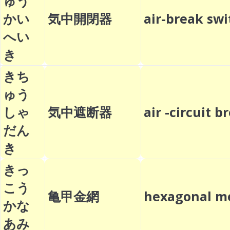
ゅう
かい
気中開閉器
air-break s
へい
き
きち
ゅう
しゃ
気中遮断器
air -circuit
だん
き
きっ
こう
亀甲金網
hexagonal m
かな
あみ