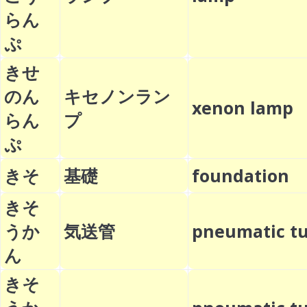
らん
ぷ
きせ
のん
キセノンラン
xenon lam
らん
プ
ぷ
きそ
基礎
foundation
きそ
うか
気送管
pneumatic 
ん
きそ