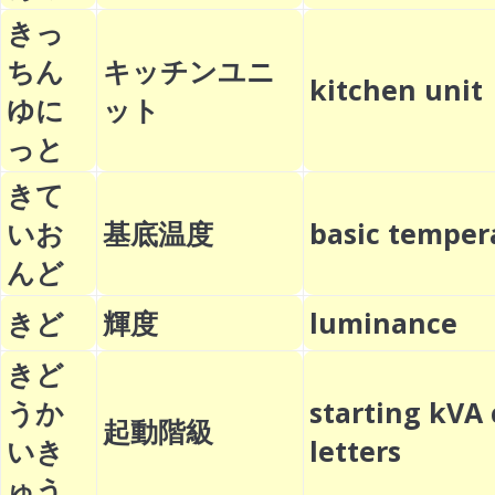
きっ
ちん
キッチンユニ
kitchen uni
ゆに
ット
っと
きて
いお
基底温度
basic tempe
んど
きど
輝度
luminance
きど
うか
starting kVA
起動階級
いき
letters
ゅう