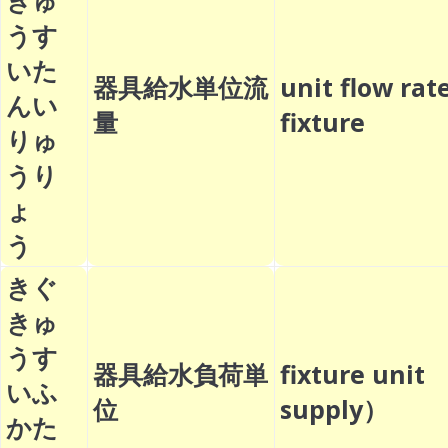
きゅ
うす
いた
器具給水単位流
unit flow ra
んい
量
fixture
りゅ
うり
ょ
う
きぐ
きゅ
うす
器具給水負荷単
fixture unit 
いふ
位
supply）
かた