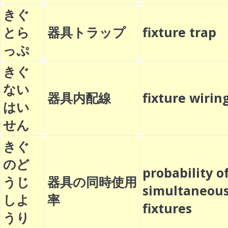
きぐ
とら
器具トラップ
fixture trap
っぷ
きぐ
ない
器具内配線
fixture wir
はい
せん
きぐ
のど
probability o
うじ
器具の同時使用
simultaneous
しよ
率
fixtures
うり