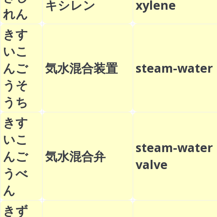
キシレン
xylene
れん
きす
いこ
んご
気水混合装置
steam-wate
うそ
うち
きす
いこ
steam-water
んご
気水混合弁
valve
うべ
ん
きず