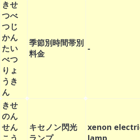
きせ
つべ
つじ
かん
季節別時間帯別
たい
-
料金
べつ
りょ
うき
ん
きせ
のん
せん
キセノン閃光
xenon electri
こう
ランプ
lamp