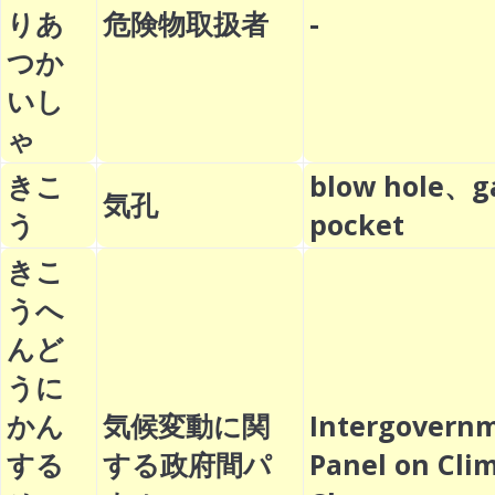
りあ
危険物取扱者
-
つか
いし
ゃ
きこ
blow hole、g
気孔
う
pocket
きこ
うへ
んど
うに
かん
気候変動に関
Intergovern
する
する政府間パ
Panel on Cli