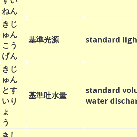
すい
ねん
きじ
ゅん
基準光源
standard li
こう
げん
きじ
ゅん
とす
standard vol
基準吐水量
いり
water disch
ょ
う
きし