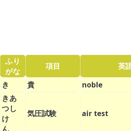
ふり
項目
英
がな
き
貴
noble
きあ
つし
気圧試験
air test
け
ん