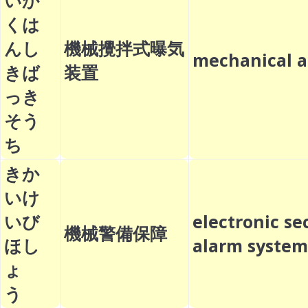
いか
くは
んし
機械攪拌式曝気
mechanical 
きば
装置
っき
そう
ち
きか
いけ
いび
electronic se
機械警備保障
ほし
alarm syst
ょ
う