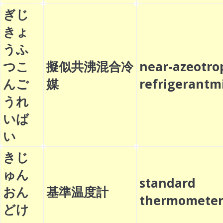
ぎじ
きょ
うふ
つこ
擬似共沸混合冷
near-azeotro
んご
媒
refrigerant
うれ
いば
い
きじ
ゅん
standard
おん
基準温度計
thermomet
どけ