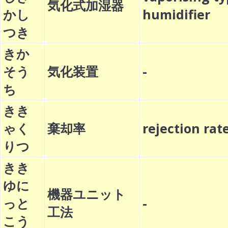
気化式加湿器
かし
humidifier
つき
きか
そう
気化装置
-
ち
きき
ゃく
棄却率
rejection r
りつ
きき
ゆに
機器ユニット
っと
-
工法
こう