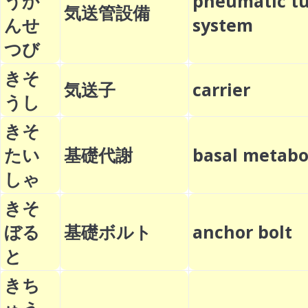
うか
pneumatic t
気送管設備
んせ
system
つび
きそ
気送子
carrier
うし
きそ
たい
基礎代謝
basal meta
しゃ
きそ
ぼる
基礎ボルト
anchor bol
と
きち