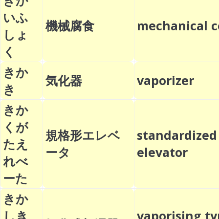
きか
いふ
機械腐食
mechanical 
しょ
く
きか
気化器
vaporizer
き
きか
くが
規格形エレベ
standardized
たえ
ータ
elevator
れべ
ーた
きか
しき
vaporising t