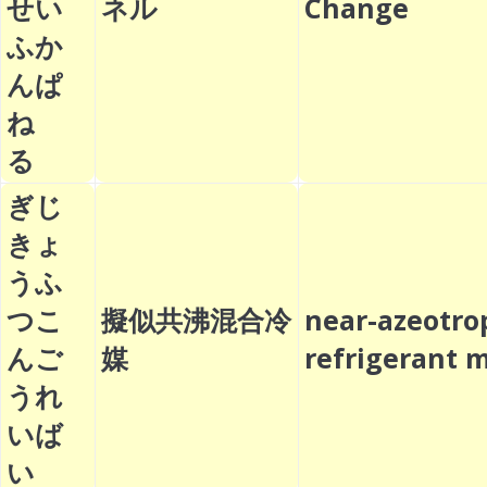
せい
ネル
Change
ふか
んぱ
ね
る
ぎじ
きょ
うふ
つこ
擬似共沸混合冷
near-azeotro
んご
媒
refrigerant
うれ
いば
い