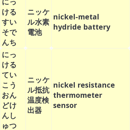
にっ
ける
ニッケ
nickel-metal
すい
ル水素
hydride battery
そで
電池
んち
にっ
ける
てい
ニッケ
こう
nickel resistance
ル抵抗
おん
thermometer
温度検
どけ
sensor
出器
んし
ゅつ