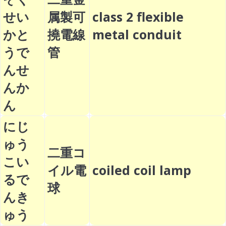
せい
属製可
class 2 flexible
かと
撓電線
metal conduit
うで
管
んせ
んか
ん
にじ
ゅう
二重コ
こい
イル電
coiled coil lamp
るで
球
んき
ゅう