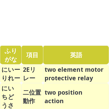
ふり
項目
英語
がな
にいー
2Eリ
two element motor
りれー
レー
protective relay
にい
二位置
two position
ちど
動作
action
うさ