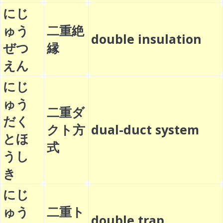
にじ
ゅう
二重絶
double insulation
ぜつ
縁
えん
にじ
ゅう
二重ダ
だく
クト方
dual-duct system
とほ
式
うし
き
にじ
ゅう
二重ト
double trap