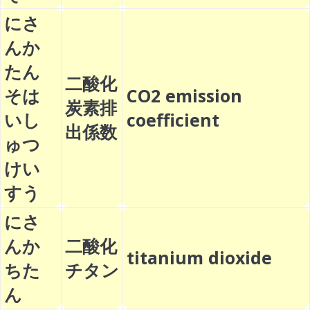
にさ
んか
たん
二酸化
そは
CO2 emission
炭素排
いし
coefficient
出係数
ゅつ
けい
すう
にさ
んか
二酸化
titanium dioxide
ちた
チタン
ん