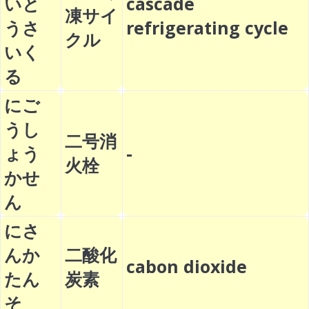
いと
cascade
凍サイ
うさ
refrigerating cycle
クル
いく
る
にご
うし
二号消
ょう
-
火栓
かせ
ん
にさ
んか
二酸化
cabon dioxide
たん
炭素
そ