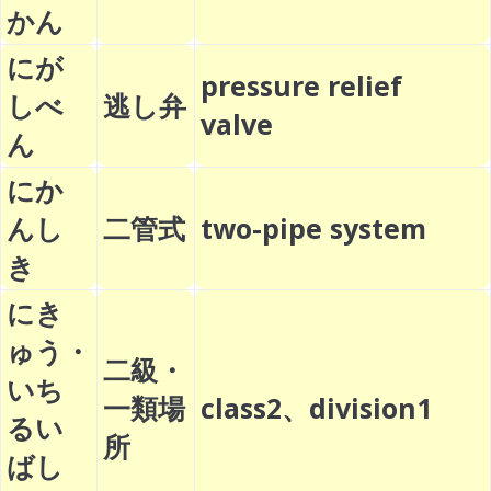
かん
にが
pressure relief
しべ
逃し弁
valve
ん
にか
んし
二管式
two-pipe system
き
にき
ゅう・
二級・
いち
一類場
class2、division1
るい
所
ばし