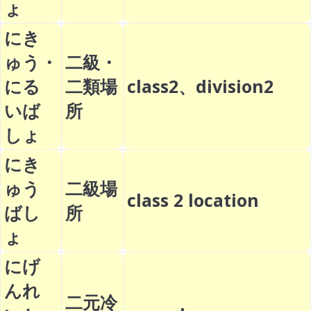
ょ
にき
ゅう・
二級・
にる
二類場
class2、division2
いば
所
しょ
にき
ゅう
二級場
class 2 location
ばし
所
ょ
にげ
んれ
二元冷