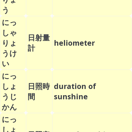
う
にっ
しゃ
日射量
りょ
heliometer
計
うけ
い
にっ
しょ
日照時
duration of
うじ
間
sunshine
かん
にっ
しょ