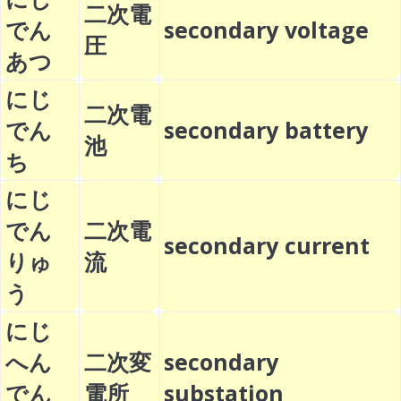
二次電
でん
secondary voltage
圧
あつ
にじ
二次電
でん
secondary battery
池
ち
にじ
でん
二次電
secondary current
りゅ
流
う
にじ
へん
二次変
secondary
でん
電所
substation