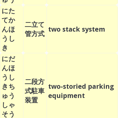
にた
てか
二立て
んほ
two stack system
管方式
うし
き
にだ
んほ
うし
二段方
きち
two-storied parking
式駐車
ゅう
equipment
装置
しゃ
そう