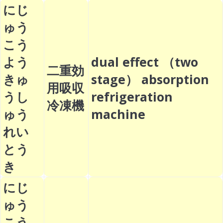
にじ
ゅう
こう
よう
dual effect （two
二重効
きゅ
stage） absorption
用吸収
うし
refrigeration
冷凍機
ゅう
machine
れい
とう
き
にじ
ゅう
こう