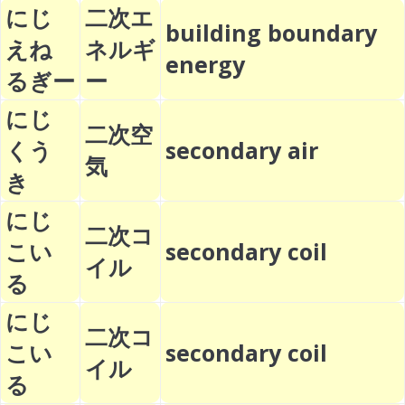
にじ
二次エ
building boundary
えね
ネルギ
energy
るぎー
ー
にじ
二次空
くう
secondary air
気
き
にじ
二次コ
こい
secondary coil
イル
る
にじ
二次コ
こい
secondary coil
イル
る