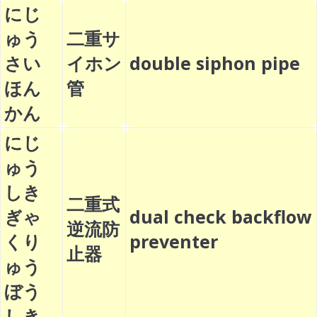
にじ
ゅう
二重サ
さい
イホン
double siphon pipe
ほん
管
かん
にじ
ゅう
しき
二重式
ぎゃ
dual check backflow
逆流防
くり
preventer
止器
ゅう
ぼう
しき