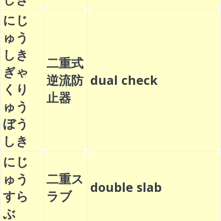
にじ
ゅう
しき
二重式
ぎゃ
逆流防
dual check
くり
止器
ゅう
ぼう
しき
にじ
ゅう
二重ス
double slab
すら
ラブ
ぶ