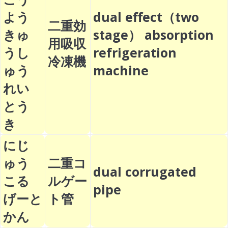
よう
dual effect（two
二重効
きゅ
stage） absorption
用吸収
うし
refrigeration
冷凍機
ゅう
machine
れい
とう
き
にじ
ゅう
二重コ
dual corrugated
こる
ルゲー
pipe
げーと
ト管
かん