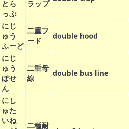
とら
ラップ
っぷ
にじ
二重フ
ゅう
double hood
ード
ふーど
にじ
ゅう
二重母
double bus line
ぼせ
線
ん
にし
ゅた
いね
二種耐