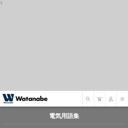
');
P
S
S
電気用語集