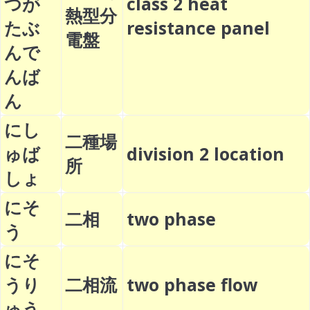
つが
class 2 heat
熱型分
たぶ
resistance panel
電盤
んで
んば
ん
にし
二種場
ゅば
division 2 location
所
しょ
にそ
二相
two phase
う
にそ
うり
二相流
two phase flow
ゅう