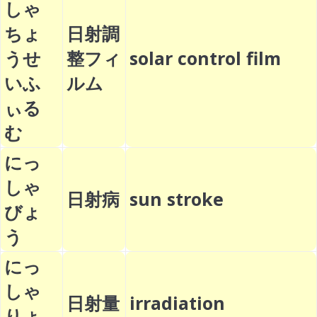
しゃ
ちょ
日射調
うせ
整フィ
solar control film
いふ
ルム
ぃる
む
にっ
しゃ
日射病
sun stroke
びょ
う
にっ
しゃ
日射量
irradiation
りょ