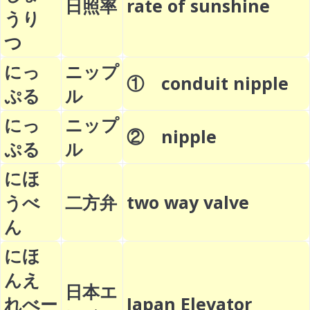
日照率
rate of sunshine
うり
つ
にっ
ニップ
① conduit nipple
ぷる
ル
にっ
ニップ
② nipple
ぷる
ル
にほ
うべ
二方弁
two way valve
ん
にほ
んえ
日本エ
れべー
Japan Elevator