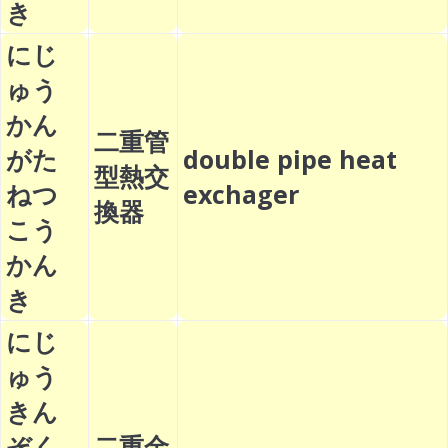
き
にじ
ゅう
かん
二重管
がた
double pipe heat
型熱交
ねつ
exchager
換器
こう
かん
き
にじ
ゅう
きん
ぞく
二重金