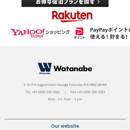
5-12-314 Suguminami Kasuga Fukuoka 816-0863 JAPAN
TEL +81-(0)92-592-5522 | FAX +81-(0)92-592-5533
Mon - Fri: 9 am - 5 pm
Our website