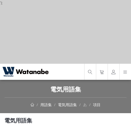
');
S
電気用語集
用語集
電気用語集
あ
項目
電気用語集