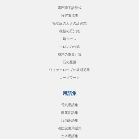
電圧降下計算式
許容電流表
接地線の太さの計算式
機械の豆知識
銅ベース
ヘロンの公式
樹木の重量計算
石の重量
ワイヤーロープの破断荷重
ロープワーク
用語集
電気用語集
建築用語集
設備用語集
消防設備用語集
土木用語集