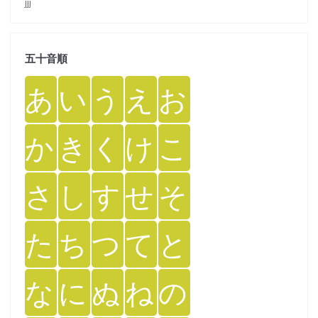
jjj
五十音順
あ
い
う
え
お
か
き
く
け
こ
さ
し
す
せ
そ
た
ち
つ
て
と
な
に
ぬ
ね
の