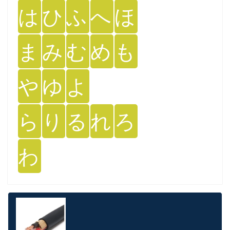
は
ひ
ふ
へ
ほ
ま
み
む
め
も
や
ゆ
よ
ら
り
る
れ
ろ
わ