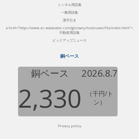
トンネル用語集
一般用語集
漢字引き
a href="https://www.ec-watanabe.com/glossary/hudousan/01a/index.html">
不動産用語集
ピックアップニュース
銅ベース
銅ベース
2026.8.7
2,330
（千円/ト
ン）
Privacy policy