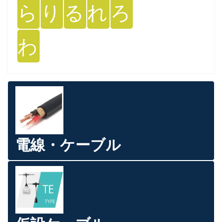
ら
り
る
れ
ろ
わ
電線・ケーブル