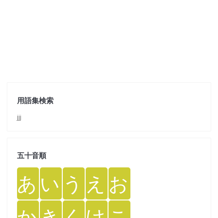
用語集検索
jjj
五十音順
あ
い
う
え
お
か
き
く
け
こ