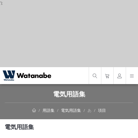
');
S
電気用語集
用語集
電気用語集
あ
項目
電気用語集