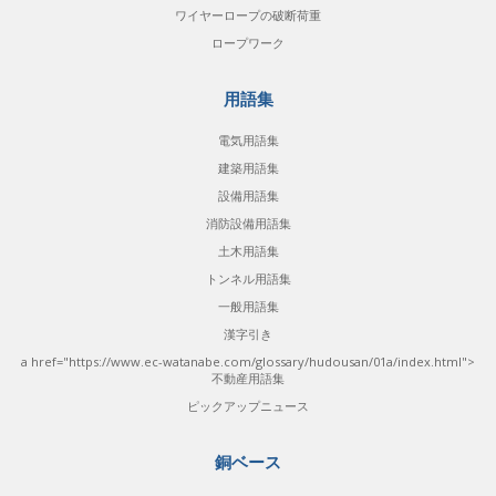
ワイヤーロープの破断荷重
ロープワーク
用語集
電気用語集
建築用語集
設備用語集
消防設備用語集
土木用語集
トンネル用語集
一般用語集
漢字引き
a href="https://www.ec-watanabe.com/glossary/hudousan/01a/index.html">
不動産用語集
ピックアップニュース
銅ベース