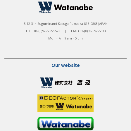
5-12-314 Suguminami Kasuga Fukuoka 816-0863 JAPAN
TEL +81-(0)92-592-5522 | FAX +81-(0)92-592-5533
Mon - Fri: 9 am - 5 pm
Our website