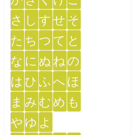
さ
し
す
せ
そ
た
ち
つ
て
と
な
に
ぬ
ね
の
は
ひ
ふ
へ
ほ
ま
み
む
め
も
や
ゆ
よ