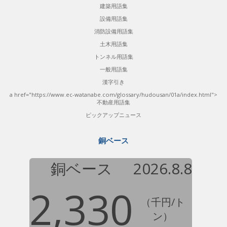
建築用語集
設備用語集
消防設備用語集
土木用語集
トンネル用語集
一般用語集
漢字引き
a href="https://www.ec-watanabe.com/glossary/hudousan/01a/index.html">
不動産用語集
ピックアップニュース
銅ベース
銅ベース
2026.8.8
2,330
（千円/ト
ン）