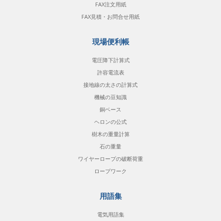
FAX注文用紙
FAX見積・お問合せ用紙
現場便利帳
電圧降下計算式
許容電流表
接地線の太さの計算式
機械の豆知識
銅ベース
ヘロンの公式
樹木の重量計算
石の重量
ワイヤーロープの破断荷重
ロープワーク
用語集
電気用語集