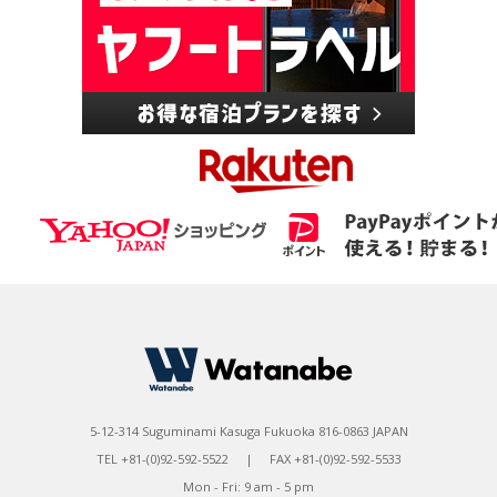
5-12-314 Suguminami Kasuga Fukuoka 816-0863 JAPAN
TEL +81-(0)92-592-5522 | FAX +81-(0)92-592-5533
Mon - Fri: 9 am - 5 pm