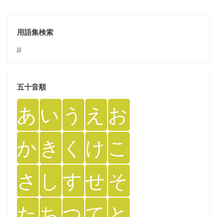
用語集検索
jjj
五十音順
あ
い
う
え
お
か
き
く
け
こ
さ
し
す
せ
そ
た
ち
つ
て
と