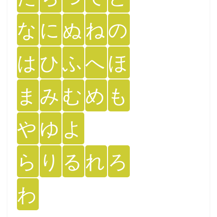
な
に
ぬ
ね
の
は
ひ
ふ
へ
ほ
ま
み
む
め
も
や
ゆ
よ
ら
り
る
れ
ろ
わ