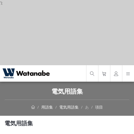
');
S
電気用語集
用語集
電気用語集
あ
項目
電気用語集