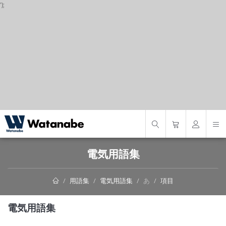
');
S
電気用語集
用語集
電気用語集
あ
項目
電気用語集