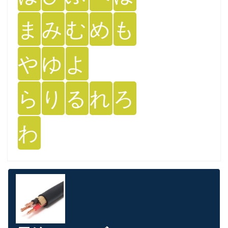
ま
み
む
め
も
や
ゆ
よ
ら
り
る
れ
ろ
わ