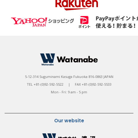
5-12-314 Suguminami Kasuga Fukuoka 816-0863 JAPAN
TEL +81-(0)92-592-5522 | FAX +81-(0)92-592-5533
Mon - Fri: 9 am - 5 pm
Our website