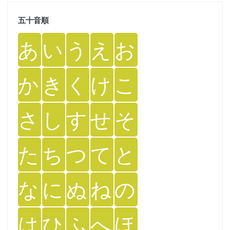
五十音順
あ
い
う
え
お
か
き
く
け
こ
さ
し
す
せ
そ
た
ち
つ
て
と
な
に
ぬ
ね
の
は
ひ
ふ
へ
ほ