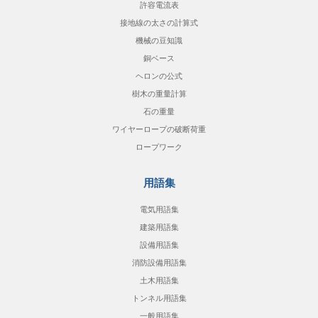
許容電流表
接地線の太さの計算式
機械の豆知識
銅ベース
ヘロンの公式
樹木の重量計算
石の重量
ワイヤーロープの破断荷重
ロープワーク
用語集
電気用語集
建築用語集
設備用語集
消防設備用語集
土木用語集
トンネル用語集
一般用語集