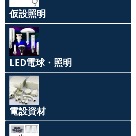
仮設照明
LED電球・照明
電設資材