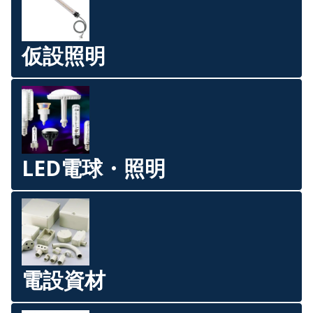
仮設照明
LED電球・照明
電設資材