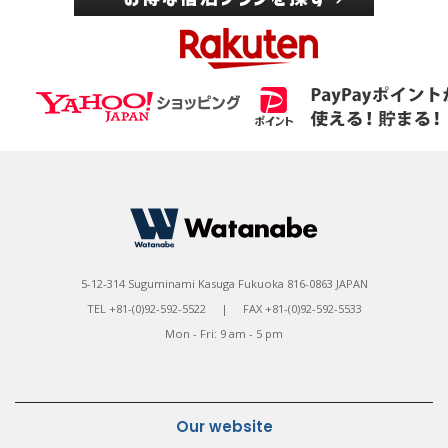
5-12-314 Suguminami Kasuga Fukuoka 816-0863 JAPAN
TEL +81-(0)92-592-5522 | FAX +81-(0)92-592-5533
Mon - Fri: 9 am - 5 pm
Our website