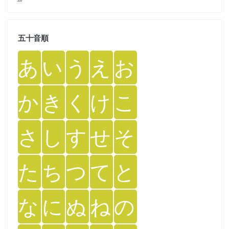
五十音順
あ
い
う
え
お
か
き
く
け
こ
さ
し
す
せ
そ
た
ち
つ
て
と
な
に
ぬ
ね
の