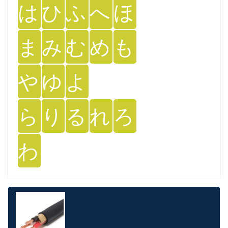
は
ひ
ふ
へ
ほ
ま
み
む
め
も
や
ゆ
よ
ら
り
る
れ
ろ
わ