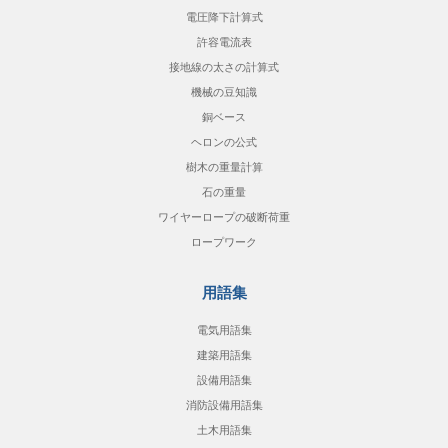
電圧降下計算式
許容電流表
接地線の太さの計算式
機械の豆知識
銅ベース
ヘロンの公式
樹木の重量計算
石の重量
ワイヤーロープの破断荷重
ロープワーク
用語集
電気用語集
建築用語集
設備用語集
消防設備用語集
土木用語集