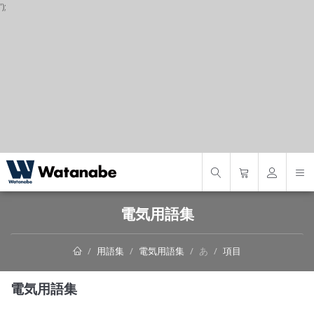
');
S
電気用語集
用語集
電気用語集
あ
項目
電気用語集