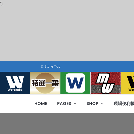
');
Store Top
HOME
PAGES
SHOP
現場便利