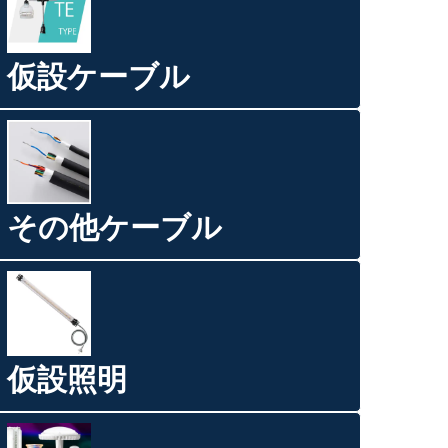
仮設ケーブル
その他ケーブル
仮設照明