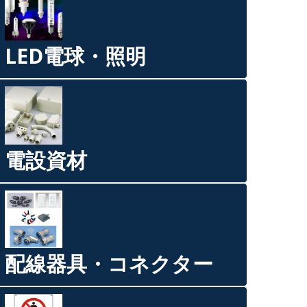
LED電球・照明
電設資材
配線器具・コネクター