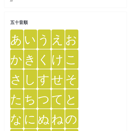
五十音順
あ
い
う
え
お
か
き
く
け
こ
さ
し
す
せ
そ
た
ち
つ
て
と
な
に
ぬ
ね
の