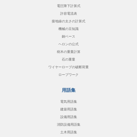
電圧降下計算式
許容電流表
接地線の太さの計算式
機械の豆知識
銅ベース
ヘロンの公式
樹木の重量計算
石の重量
ワイヤーロープの破断荷重
ロープワーク
用語集
電気用語集
建築用語集
設備用語集
消防設備用語集
土木用語集