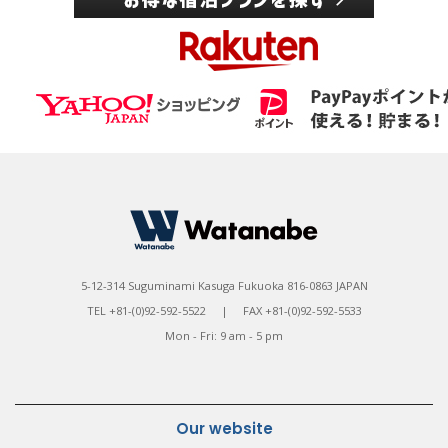
5-12-314 Suguminami Kasuga Fukuoka 816-0863 JAPAN
TEL +81-(0)92-592-5522 | FAX +81-(0)92-592-5533
Mon - Fri: 9 am - 5 pm
Our website