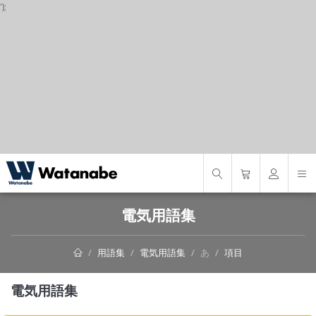
');
S
電気用語集
用語集
電気用語集
あ
項目
電気用語集