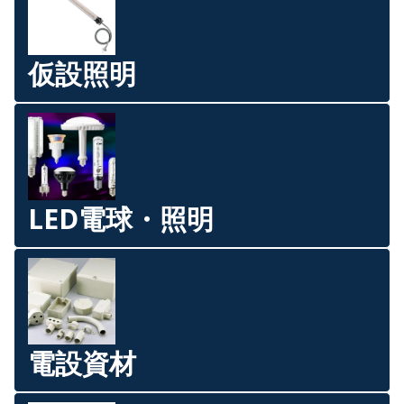
仮設照明
LED電球・照明
電設資材