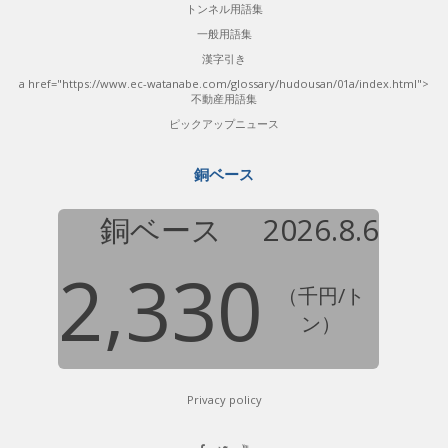
トンネル用語集
一般用語集
漢字引き
a href="https://www.ec-watanabe.com/glossary/hudousan/01a/index.html">
不動産用語集
ピックアップニュース
銅ベース
銅ベース
2026.8.6
2,330
（千円/ト
ン）
Privacy policy