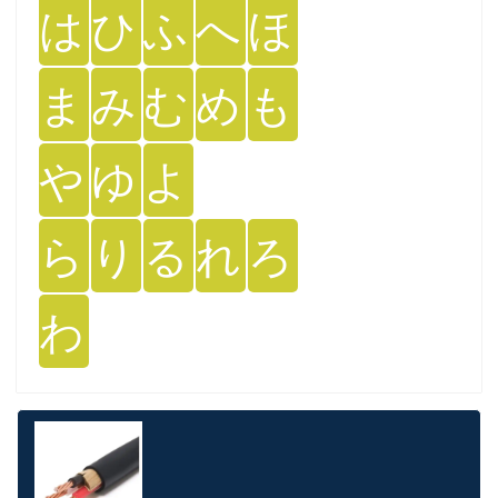
は
ひ
ふ
へ
ほ
ま
み
む
め
も
や
ゆ
よ
ら
り
る
れ
ろ
わ