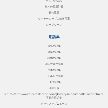
ヘロンの公式
樹木の重量計算
石の重量
ワイヤーロープの破断荷重
ロープワーク
用語集
電気用語集
建築用語集
設備用語集
消防設備用語集
土木用語集
トンネル用語集
一般用語集
漢字引き
a href="https://www.ec-watanabe.com/glossary/hudousan/01a/index.html">
不動産用語集
ピックアップニュース