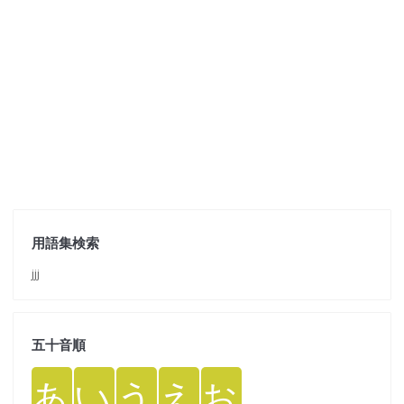
用語集検索
jjj
五十音順
あ
い
う
え
お