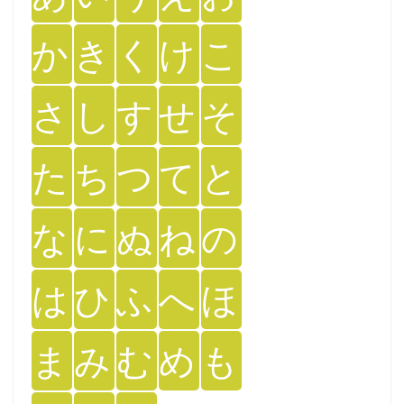
か
き
く
け
こ
さ
し
す
せ
そ
た
ち
つ
て
と
な
に
ぬ
ね
の
は
ひ
ふ
へ
ほ
ま
み
む
め
も