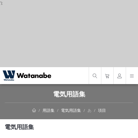
');
S
電気用語集
用語集
電気用語集
あ
項目
電気用語集