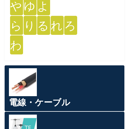
や
ゆ
よ
ら
り
る
れ
ろ
わ
電線・ケーブル