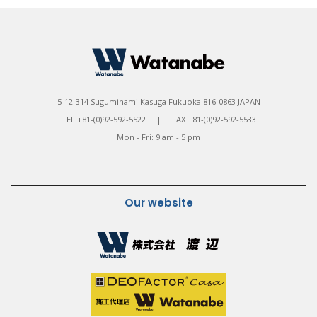
5-12-314 Suguminami Kasuga Fukuoka 816-0863 JAPAN
TEL +81-(0)92-592-5522 | FAX +81-(0)92-592-5533
Mon - Fri: 9 am - 5 pm
Our website