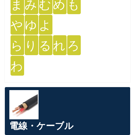
ま
み
む
め
も
や
ゆ
よ
ら
り
る
れ
ろ
わ
電線・ケーブル