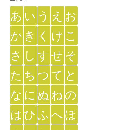
あ
い
う
え
お
か
き
く
け
こ
さ
し
す
せ
そ
た
ち
つ
て
と
な
に
ぬ
ね
の
は
ひ
ふ
へ
ほ