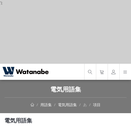
');
S
電気用語集
用語集
電気用語集
あ
項目
電気用語集