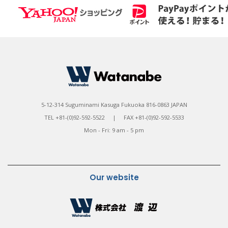
5-12-314 Suguminami Kasuga Fukuoka 816-0863 JAPAN
TEL +81-(0)92-592-5522 | FAX +81-(0)92-592-5533
Mon - Fri: 9 am - 5 pm
Our website