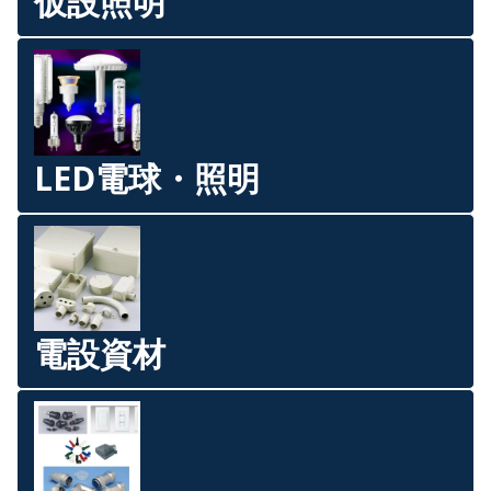
仮設照明
LED電球・照明
電設資材