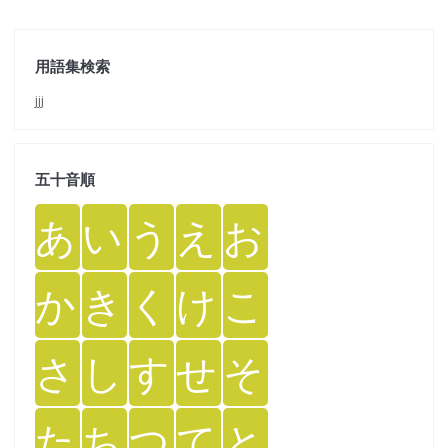
用語集検索
jjj
五十音順
あ
い
う
え
お
か
き
く
け
こ
さ
し
す
せ
そ
た
ち
つ
て
と