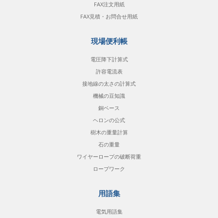
FAX注文用紙
FAX見積・お問合せ用紙
現場便利帳
電圧降下計算式
許容電流表
接地線の太さの計算式
機械の豆知識
銅ベース
ヘロンの公式
樹木の重量計算
石の重量
ワイヤーロープの破断荷重
ロープワーク
用語集
電気用語集