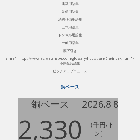
建築用語集
設備用語集
消防設備用語集
土木用語集
トンネル用語集
一般用語集
漢字引き
a href="https://www.ec-watanabe.com/glossary/hudousan/01a/index.html">
不動産用語集
ピックアップニュース
銅ベース
銅ベース
2026.8.8
2,330
（千円/ト
ン）