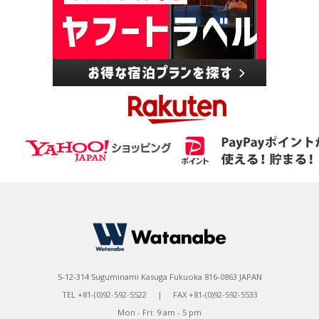
5-12-314 Suguminami Kasuga Fukuoka 816-0863 JAPAN
TEL +81-(0)92-592-5522 | FAX +81-(0)92-592-5533
Mon - Fri: 9 am - 5 pm