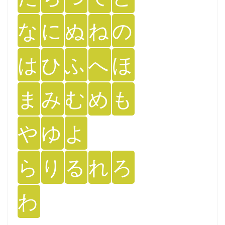
な
に
ぬ
ね
の
は
ひ
ふ
へ
ほ
ま
み
む
め
も
や
ゆ
よ
ら
り
る
れ
ろ
わ