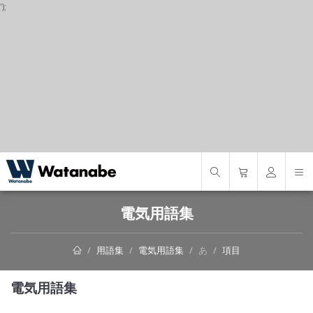
');
S
電気用語集
用語集
電気用語集
あ
項目
電気用語集