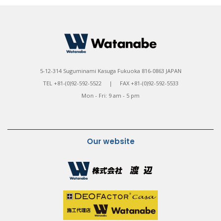
5-12-314 Suguminami Kasuga Fukuoka 816-0863 JAPAN
TEL +81-(0)92-592-5522 | FAX +81-(0)92-592-5533
Mon - Fri: 9 am - 5 pm
Our website