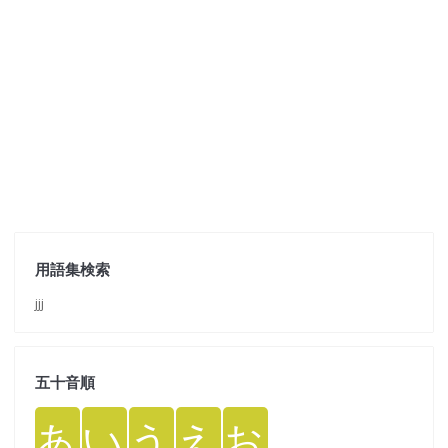
用語集検索
jjj
五十音順
あ
い
う
え
お