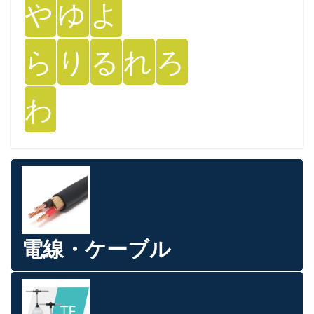
や
ゆ
よ
ら
り
る
れ
ろ
わ
電線・ケーブル