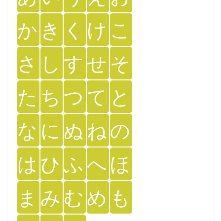
か
き
く
け
こ
さ
し
す
せ
そ
た
ち
つ
て
と
な
に
ぬ
ね
の
は
ひ
ふ
へ
ほ
ま
み
む
め
も