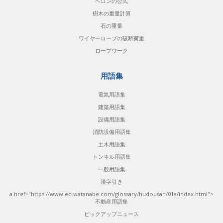
ヘロンの公式
樹木の重量計算
石の重量
ワイヤーロープの破断荷重
ロープワーク
用語集
電気用語集
建築用語集
設備用語集
消防設備用語集
土木用語集
トンネル用語集
一般用語集
漢字引き
a href="https://www.ec-watanabe.com/glossary/hudousan/01a/index.html">
不動産用語集
ピックアップニュース