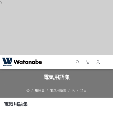
');
S
電気用語集
用語集
電気用語集
あ
項目
電気用語集