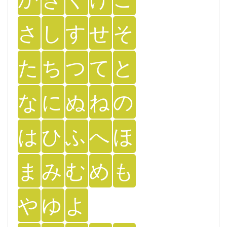
さ
し
す
せ
そ
た
ち
つ
て
と
な
に
ぬ
ね
の
は
ひ
ふ
へ
ほ
ま
み
む
め
も
や
ゆ
よ