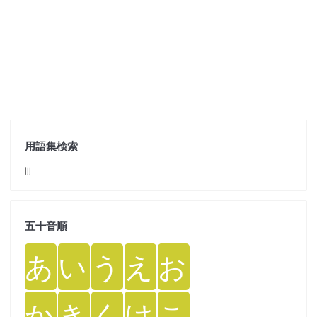
用語集検索
jjj
五十音順
あ
い
う
え
お
か
き
く
け
こ