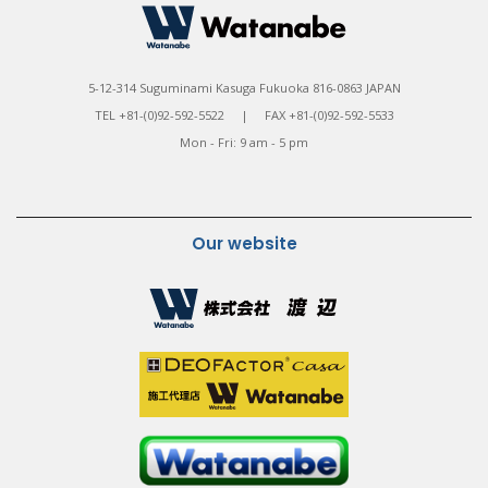
5-12-314 Suguminami Kasuga Fukuoka 816-0863 JAPAN
TEL +81-(0)92-592-5522 | FAX +81-(0)92-592-5533
Mon - Fri: 9 am - 5 pm
Our website