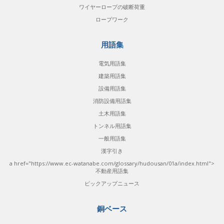
ワイヤーロープの破断荷重
ロープワーク
用語集
電気用語集
建築用語集
設備用語集
消防設備用語集
土木用語集
トンネル用語集
一般用語集
漢字引き
a href="https://www.ec-watanabe.com/glossary/hudousan/01a/index.html">
不動産用語集
ピックアップニュース
銅ベース