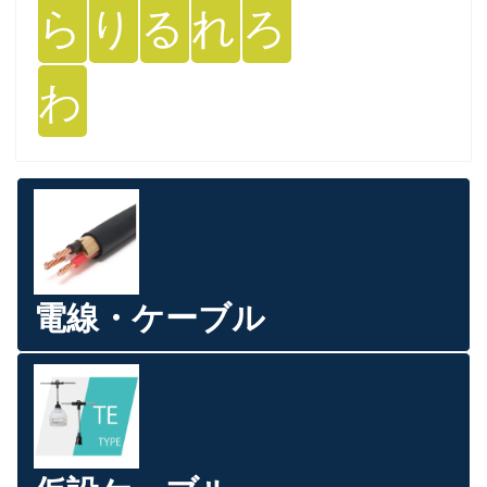
ら
り
る
れ
ろ
わ
電線・ケーブル