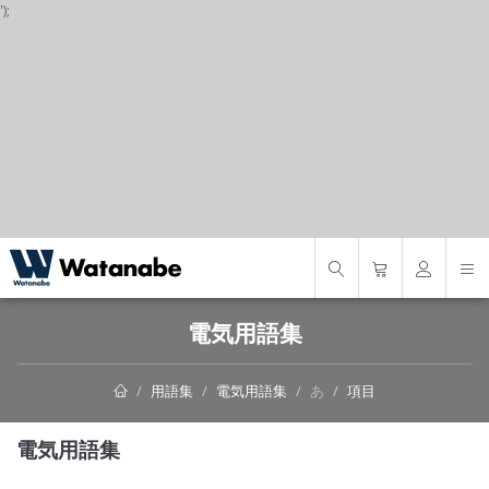
');
S
電気用語集
用語集
電気用語集
あ
項目
電気用語集