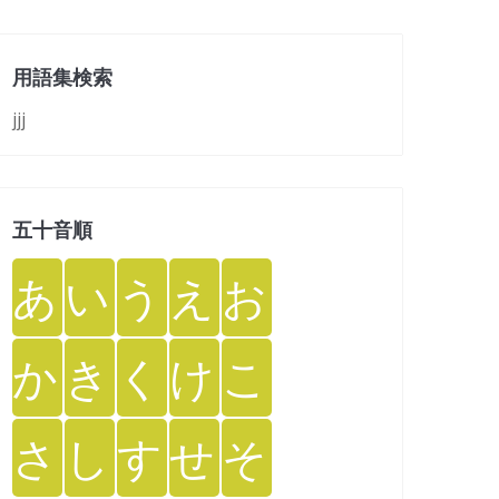
用語集検索
jjj
五十音順
あ
い
う
え
お
か
き
く
け
こ
さ
し
す
せ
そ