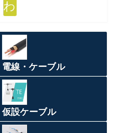
わ
電線・ケーブル
仮設ケーブル