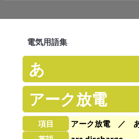
電気用語集
あ
アーク放電
項目
アーク放電 ／ 