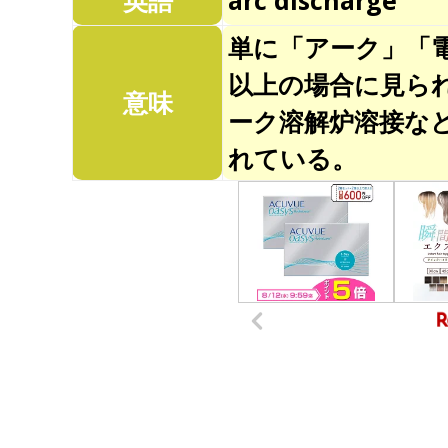
英語
arc discharge
単に「アーク」「
以上の場合に見ら
意味
ーク溶解炉溶接な
れている。