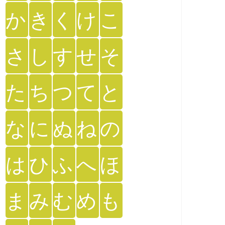
か
き
く
け
こ
さ
し
す
せ
そ
た
ち
つ
て
と
な
に
ぬ
ね
の
は
ひ
ふ
へ
ほ
ま
み
む
め
も