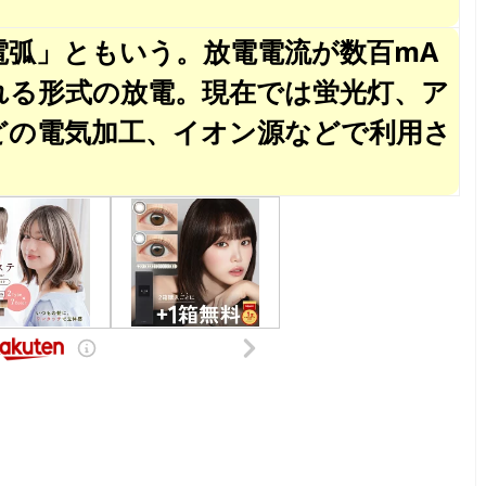
電弧」ともいう。放電電流が数百mA
れる形式の放電。現在では蛍光灯、ア
どの電気加工、イオン源などで利用さ