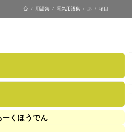
用語集
電気用語集
あ
項目
あーくほうでん