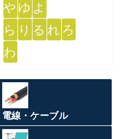
や
ゆ
よ
ら
り
る
れ
ろ
わ
電線・ケーブル