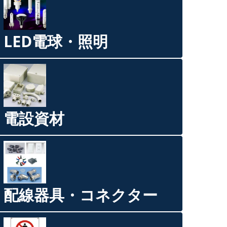
LED電球・照明
電設資材
配線器具・コネクター