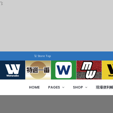
');
Store Top
HOME
PAGES
SHOP
現場便利