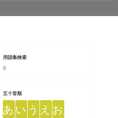
用語集検索
jjj
五十音順
あ
い
う
え
お