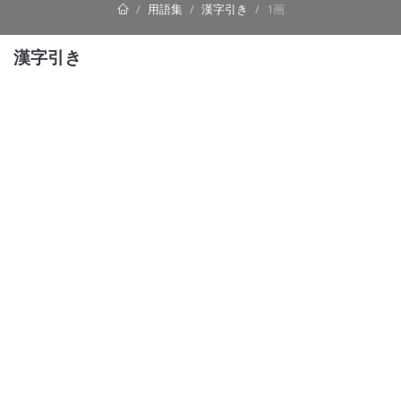
用語集
漢字引き
1画
漢字引き