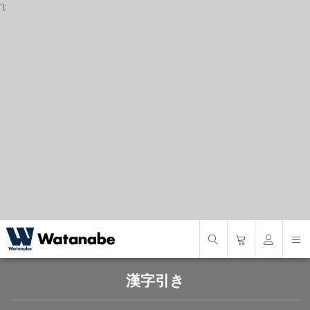
');
P
S
S
漢字引き