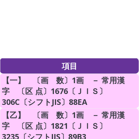
項目
【一】 〔画 数〕1画 － 常用漢
字 〔区 点〕1676〔ＪＩＳ〕
306C〔シフトJIS〕88EA
【乙】 〔画 数〕1画 － 常用漢
字 〔区 点〕1821〔ＪＩＳ〕
3235〔シフトJIS〕89B3