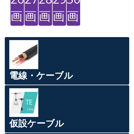
画
画
画
画
画
電線・ケーブル
仮設ケーブル