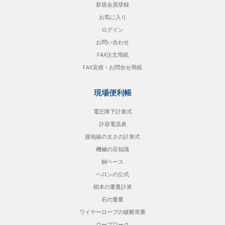
新規会員登録
お気に入り
ログイン
お問い合わせ
FAX注文用紙
FAX見積・お問合せ用紙
現場便利帳
電圧降下計算式
許容電流表
接地線の太さの計算式
機械の豆知識
銅ベース
ヘロンの公式
樹木の重量計算
石の重量
ワイヤーロープの破断荷重
ロープワーク