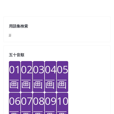
用語集検索
jjj
五十音順
01
02
03
04
05
画
画
画
画
画
06
07
08
09
10