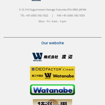
5-12-314 Suguminami Kasuga Fukuoka 816-0863 JAPAN
TEL +81-(0)92-592-5522 | FAX +81-(0)92-592-5533
Mon - Fri: 9 am - 5 pm
Our website